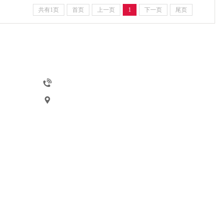
共有1页
首页
上一页
1
下一页
尾页
联系方式
联系方式：13702549191(杨先生)
联系地址：佛山市南海区狮山镇罗村街边七星
工业区七星工业大道六路B区2A