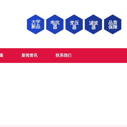
大宇
电抗
品质
变压
滤波
新品
器
保障
器
器
案
新闻资讯
联系我们
产品中心 / Product center