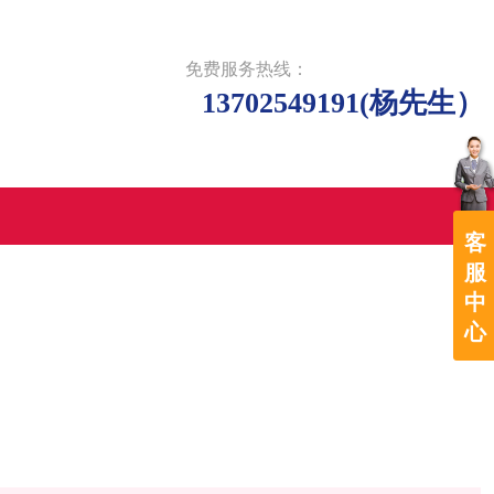
免费服务热线：
13702549191
(杨先生）
客
服
中
心