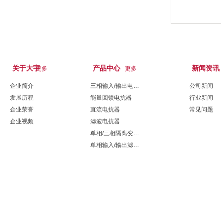
关于大宇
产品中心
新闻资讯
更多
更多
企业简介
三相输入/输出电抗器
公司新闻
发展历程
能量回馈电抗器
行业新闻
企业荣誉
直流电抗器
常见问题
企业视频
滤波电抗器
单相/三相隔离变压器
单相输入/输出滤波器
三相输入/输出滤波器